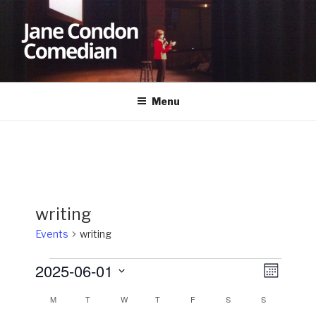
Skip
to
content
JANE CONDON
Comedian
Menu
writing
Events
writing
Events
2025-06-01
V
E
M
v
i
o
S
M
MONDAY
T
TUESDAY
W
WEDNESDAY
T
THURSDAY
F
FRIDAY
S
SATURDAY
S
SUNDAY
C
n
e
e
e
t