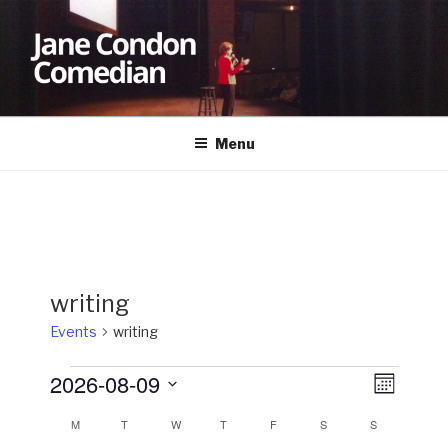
Skip
to
content
JANE CONDON
Comedian
Menu
writing
Events
writing
Events
2026-08-09
V
E
M
v
i
o
S
M
MONDAY
T
TUESDAY
W
WEDNESDAY
T
THURSDAY
F
FRIDAY
S
SATURDAY
S
SUNDAY
C
n
e
e
e
t