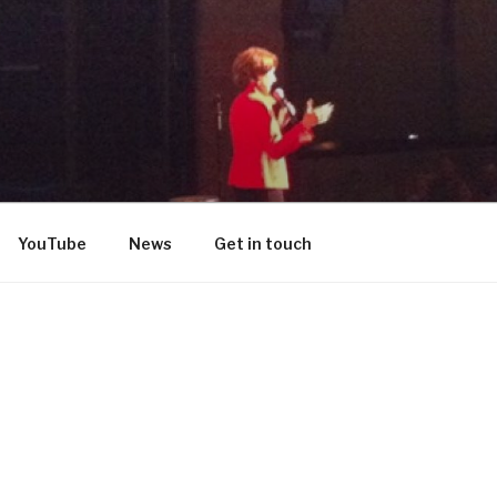
DON
YouTube
News
Get in touch