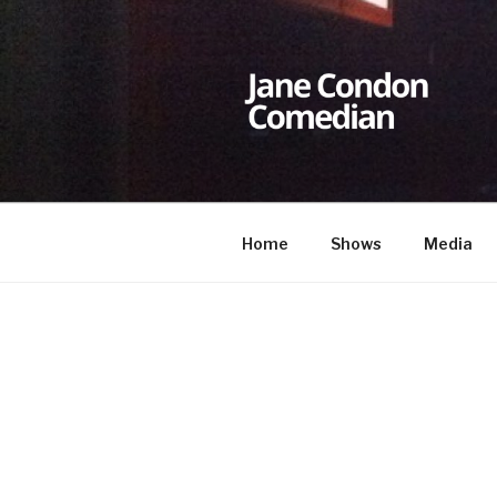
Skip
to
content
JANE CON
Comedian
Home
Shows
Media