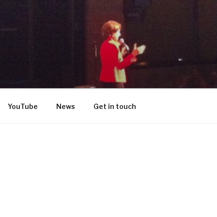
DON
YouTube
News
Get in touch