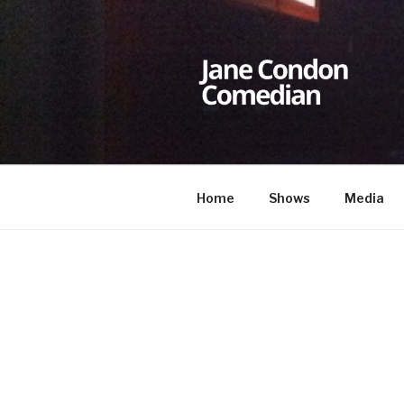
Skip
to
content
JANE CON
Comedian
Home
Shows
Media